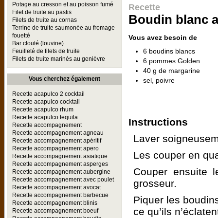
Potage au cresson et au poisson fumé
Recette
Filet de truite au pastis
Boudin blanc
Filets de truite au cornas
Terrine de truite saumonée au fromage
fouetté
Vous avez besoin de
Bar clouté (louvine)
6 boudins blancs
Feuilleté de filets de truite
Filets de truite marinés au genièvre
6 pommes Golden
40 g de margarine
Vous cherchez également
sel, poivre
Recette acapulco 2 cocktail
Recette acapulco cocktail
Recette acapulco rhum
Recette acapulco tequila
Instructions
Recette accompagnement
Recette accompagnement agneau
Laver soigneusem
Recette accompagnement apéritif
Recette accompagnement apero
Les couper en quat
Recette accompagnement asiatique
Recette accompagnement asperges
Couper ensuite l
Recette accompagnement aubergine
Recette accompagnement avec poulet
grosseur.
Recette accompagnement avocat
Recette accompagnement barbecue
Piquer les boudin
Recette accompagnement blinis
ce qu’ils n’éclaten
Recette accompagnement boeuf