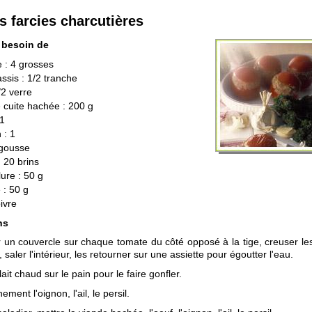
 farcies charcutières
 besoin de
 : 4 grosses
assis : 1/2 tranche
1/2 verre
 cuite hachée : 200 g
 1
 : 1
1 gousse
: 20 brins
ure : 50 g
 : 50 g
oivre
ns
un couvercle sur chaque tomate du côté opposé à la tige, creuser le
e, saler l'intérieur, les retourner sur une assiette pour égoutter l'eau.
lait chaud sur le pain pour le faire gonfler.
ement l'oignon, l'ail, le persil.