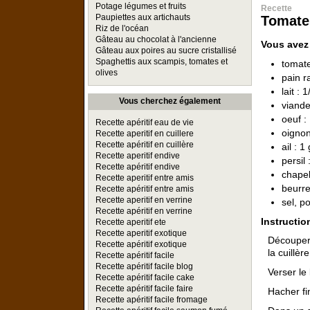
Potage légumes et fruits
Recette
Paupiettes aux artichauts
Tomates
Riz de l'océan
Gâteau au chocolat à l'ancienne
Vous avez
Gâteau aux poires au sucre cristallisé
Spaghettis aux scampis, tomates et
tomate
olives
pain r
lait : 
Vous cherchez également
viande
oeuf :
Recette apéritif eau de vie
oignon
Recette aperitif en cuillere
Recette apéritif en cuillère
ail : 
Recette aperitif endive
persil 
Recette apéritif endive
chapel
Recette aperitif entre amis
beurre
Recette apéritif entre amis
Recette aperitif en verrine
sel, p
Recette apéritif en verrine
Instructio
Recette aperitif ete
Recette aperitif exotique
Découper 
Recette apéritif exotique
la cuillèr
Recette apéritif facile
Recette apéritif facile blog
Verser le 
Recette apéritif facile cake
Recette apéritif facile faire
Hacher fin
Recette apéritif facile fromage