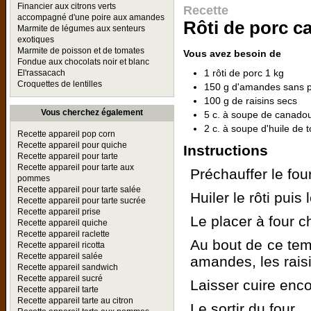
Financier aux citrons verts
Recette
accompagné d'une poire aux amandes
Rôti de porc c
Marmite de légumes aux senteurs
exotiques
Marmite de poisson et de tomates
Vous avez besoin de
Fondue aux chocolats noir et blanc
1 rôti de porc 1 kg
El'rassacach
Croquettes de lentilles
150 g d'amandes sans 
100 g de raisins secs
Vous cherchez également
5 c. à soupe de canado
2 c. à soupe d'huile de 
Recette appareil pop corn
Recette appareil pour quiche
Instructions
Recette appareil pour tarte
Recette appareil pour tarte aux
Préchauffer le fou
pommes
Recette appareil pour tarte salée
Huiler le rôti puis 
Recette appareil pour tarte sucrée
Recette appareil prise
Le placer à four 
Recette appareil quiche
Recette appareil raclette
Au bout de ce tem
Recette appareil ricotta
Recette appareil salée
amandes, les rais
Recette appareil sandwich
Recette appareil sucré
Laisser cuire enco
Recette appareil tarte
Recette appareil tarte au citron
Le sortir du four.