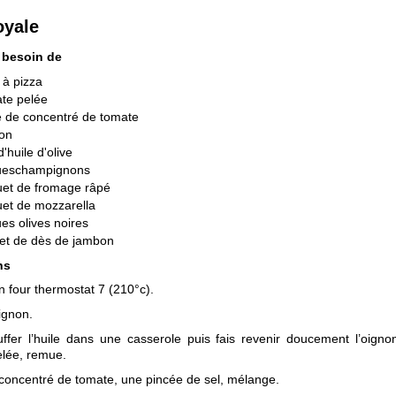
oyale
 besoin de
 à pizza
te pelée
e de concentré de tomate
non
 d'huile d'olive
ueschampignons
uet de fromage râpé
et de mozzarella
es olives noires
et de dès de jambon
ns
n four thermostat 7 (210°c).
ignon.
ffer l’huile dans une casserole puis fais revenir doucement l’oigno
elée, remue.
 concentré de tomate, une pincée de sel, mélange.