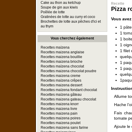
Cake au thon au ketchup
Recette
Soupe de gin aux kiwis
Pizza r
Poêlée de lotte
Gratinées de lotte au curry et coco
Vous avez
Brochettes de lotte aux pêches d'ici et
au thym
1 pâte
1 toma
Vous cherchez également
1 boit
1 oig
Recettes maïzena
1 filet
Recettes maizena anglaise
quelq
Recettes maizena bouillie
Recettes maizena brioche
1 paq
Recettes maïzena chocolat
1 paqu
Recettes maizena chocolat poudre
quelqu
Recettes maizena creme
1paqu
Recettes maïzena crêpes
Recettes maizena dessert
Instructio
Recettes maïzena fondant chocolat
Recettes maïzena gâteau
Allume to
Recettes maizena gateau chocolat
Recettes maizena knorr
Hache l’o
Recettes maizena livre
Fais chau
Recettes maizena pain
tomate p
Recettes maizena poires
Recettes maizena poulet
Ajoute le
Recettes maizena sans farine