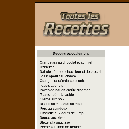
Toutes les Recettes
Découvrez également
Orangettes au chocolat et au miel
Dziriettes
Salade tiède de chou-fleur et de brocoli
Toast apéritif au chèvre
Oranges rafraîchies aux noix
Toasts apéritifs
Pavés de bar en croûte d'herbes
Toasts apéritifs rapide
Crème aux noix
Biscuit au chocolat au citron
Porc au saindoux
Omelette aux oeufs de lump
Soupe aux kiwis
Blette à la saucisse
Pêches au thon de béatrice