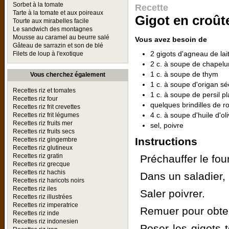
Sorbet à la tomate
Recette
Tarte à la tomate et aux poireaux
Gigot en croût
Tourte aux mirabelles facile
Le sandwich des montagnes
Mousse au caramel au beurre salé
Vous avez besoin de
Gâteau de sarrazin et son de blé
2 gigots d'agneau de lait
Filets de loup à l'exotique
2 c. à soupe de chapelu
1 c. à soupe de thym
Vous cherchez également
1 c. à soupe d'origan s
Recettes riz et tomates
1 c. à soupe de persil p
Recettes riz four
quelques brindilles de r
Recettes riz frit crevettes
4 c. à soupe d'huile d'ol
Recettes riz frit légumes
Recettes riz fruits mer
sel, poivre
Recettes riz fruits secs
Instructions
Recettes riz gingembre
Recettes riz glutineux
Recettes riz gratin
Préchauffer le fou
Recettes riz grecque
Recettes riz hachis
Dans un saladier, 
Recettes riz haricots noirs
Recettes riz iles
Saler poivrer.
Recettes riz illustrées
Recettes riz imperatrice
Remuer pour obten
Recettes riz inde
Recettes riz indonesien
Poser les gigots 