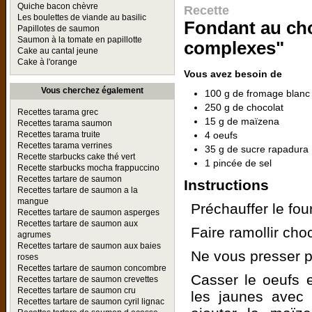
Quiche bacon chèvre
Recette
Les boulettes de viande au basilic
Fondant au cho
Papillotes de saumon
Saumon à la tomate en papillotte
complexes"
Cake au cantal jeune
Cake à l'orange
Vous avez besoin de
Vous cherchez également
100 g de fromage blanc
250 g de chocolat
Recettes tarama grec
15 g de maïzena
Recettes tarama saumon
4 oeufs
Recettes tarama truite
Recettes tarama verrines
35 g de sucre rapadura
Recette starbucks cake thé vert
1 pincée de sel
Recette starbucks mocha frappuccino
Recettes tartare de saumon
Instructions
Recettes tartare de saumon a la
mangue
Préchauffer le fou
Recettes tartare de saumon asperges
Recettes tartare de saumon aux
Faire ramollir cho
agrumes
Recettes tartare de saumon aux baies
Ne vous presser p
roses
Recettes tartare de saumon concombre
Casser le oeufs e
Recettes tartare de saumon crevettes
Recettes tartare de saumon cru
les jaunes avec 
Recettes tartare de saumon cyril lignac