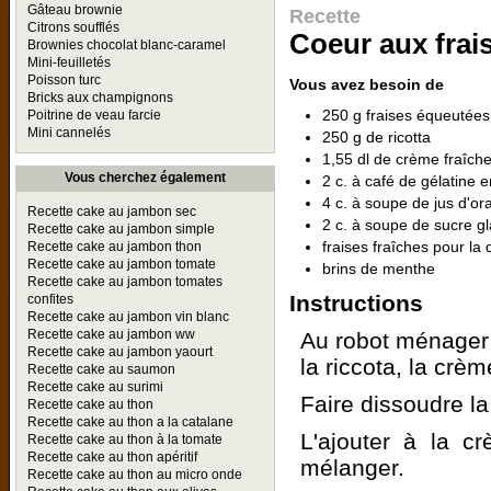
Gâteau brownie
Recette
Citrons soufflés
Coeur aux frai
Brownies chocolat blanc-caramel
Mini-feuilletés
Poisson turc
Vous avez besoin de
Bricks aux champignons
250 g fraises équeutées
Poitrine de veau farcie
Mini cannelés
250 g de ricotta
1,55 dl de crème fraîch
Vous cherchez également
2 c. à café de gélatine 
4 c. à soupe de jus d'o
Recette cake au jambon sec
2 c. à soupe de sucre g
Recette cake au jambon simple
fraises fraîches pour la
Recette cake au jambon thon
Recette cake au jambon tomate
brins de menthe
Recette cake au jambon tomates
Instructions
confites
Recette cake au jambon vin blanc
Recette cake au jambon ww
Au robot ménager o
Recette cake au jambon yaourt
la riccota, la crè
Recette cake au saumon
Recette cake au surimi
Faire dissoudre la
Recette cake au thon
Recette cake au thon a la catalane
L'ajouter à la c
Recette cake au thon à la tomate
Recette cake au thon apéritif
mélanger.
Recette cake au thon au micro onde