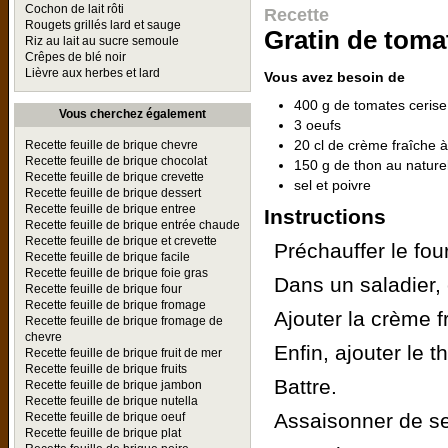
Cochon de lait rôti
Recette
Rougets grillés lard et sauge
Gratin de toma
Riz au lait au sucre semoule
Crêpes de blé noir
Lièvre aux herbes et lard
Vous avez besoin de
400 g de tomates cerise
Vous cherchez également
3 oeufs
20 cl de crème fraîche
Recette feuille de brique chevre
Recette feuille de brique chocolat
150 g de thon au nature
Recette feuille de brique crevette
sel et poivre
Recette feuille de brique dessert
Recette feuille de brique entree
Instructions
Recette feuille de brique entrée chaude
Recette feuille de brique et crevette
Préchauffer le fou
Recette feuille de brique facile
Recette feuille de brique foie gras
Dans un saladier, 
Recette feuille de brique four
Recette feuille de brique fromage
Ajouter la crème f
Recette feuille de brique fromage de
chevre
Enfin, ajouter le t
Recette feuille de brique fruit de mer
Recette feuille de brique fruits
Battre.
Recette feuille de brique jambon
Recette feuille de brique nutella
Assaisonner de sel
Recette feuille de brique oeuf
Recette feuille de brique plat