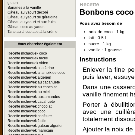
gluten
Recette
Bananes à la vanille
Bonbons coco (
Gâteau au yaourt décoré
Gâteau au yaourt de géraldine
Gâteau au yaourt et aux fruits
Vous avez besoin de
Gâteau coco au yaourt
noix de coco : 1 kg
Tarte au chocolat et à la crème
lait : 0.5 l
sucre : 1 kg
Vous cherchez également
vanille : 1 gousse
Recette mchaouek coco
Instructions
Recette mchaouek facile
Recette mchaouek video
Recette mchewek a la farine
Enlever la fine p
Recette mchewek a la noix de coco
puis laver, essuyer
Recette mchewek algerien
Recette mchewek au cacahuete
Dans une casserole
Recette mchewek au chocolat
Recette mchewek au miel
vanille finement 
Recette mchewek aux amandes
Recette mchewek cacahuete
Porter à ébulliti
Recette mchewek chocolat
avec une cuillèr
Recette mchewek coco
Recette mchewek confiture
totalement dissou
Recette mchewek facile
Recette mchewek gateau algerien
Ajouter la noix de
Recette mchewek marocain