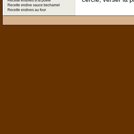
Recette endives a la poele
Recette endive sauce bechamel
Recette endives au four