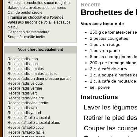
Hûitres en brochettes sauce rougaille
Recette
Salade de crevettes et concombres
Brochettes de 
Cari de poulet créole
Tiramisu au chocolat et à l'orange
Pâtes aux lardons de volaille et sauce
Vous avez besoin de
pistou
150 g de tomates-ceris
Gazpacho d'estremadure
Soupe à l'oseille facile
2 petites courgettes
1 poivron rouge
Vous cherchez également
1 poivron jaune
8 petits champignons de
Recette radis thon
200 g de fromage blanc
Recette radis toast
2 c. à café de curry
Recette radis tomates
Recette radis tomates cerises
1 c. à soupe d’herbes 
Recette radis un diner presque parfait
1 c. à café de moutarde
Recette radis velouté
sel, poivre
Recette radis verrine
Recette radis vert
Instructions
Recette radis vinaigre
Recette radis vinaigrette
Laver les légumes
Recette radis wok
Recette radis yaourt
Retirer le pied de
Recette raffaello chocolat
Recette raffaello chocolat blanc
Couper les courge
Recette raffaello coco
Recette raffaello facile