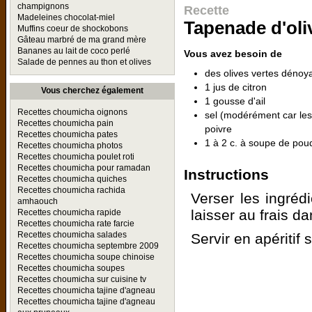
champignons
Recette
Madeleines chocolat-miel
Tapenade d'oli
Muffins coeur de shockobons
Gâteau marbré de ma grand mère
Bananes au lait de coco perlé
Vous avez besoin de
Salade de pennes au thon et olives
des olives vertes dénoy
1 jus de citron
Vous cherchez également
1 gousse d'ail
Recettes choumicha oignons
sel (modérément car les 
Recettes choumicha pain
poivre
Recettes choumicha pates
1 à 2 c. à soupe de po
Recettes choumicha photos
Recettes choumicha poulet roti
Recettes choumicha pour ramadan
Instructions
Recettes choumicha quiches
Recettes choumicha rachida
Verser les ingréd
amhaouch
laisser au frais da
Recettes choumicha rapide
Recettes choumicha rate farcie
Recettes choumicha salades
Servir en apéritif 
Recettes choumicha septembre 2009
Recettes choumicha soupe chinoise
Recettes choumicha soupes
Recettes choumicha sur cuisine tv
Recettes choumicha tajine d'agneau
Recettes choumicha tajine d'agneau