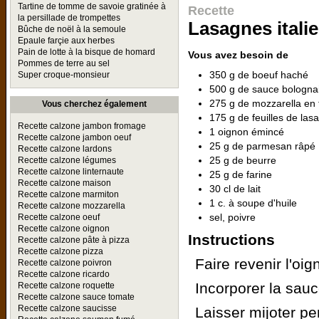
Tartine de tomme de savoie gratinée à
Recette
la persillade de trompettes
Lasagnes itali
Bûche de noël à la semoule
Epaule farçie aux herbes
Pain de lotte à la bisque de homard
Vous avez besoin de
Pommes de terre au sel
350 g de boeuf haché
Super croque-monsieur
500 g de sauce bologna
275 g de mozzarella en
Vous cherchez également
175 g de feuilles de las
Recette calzone jambon fromage
1 oignon émincé
Recette calzone jambon oeuf
25 g de parmesan râpé
Recette calzone lardons
25 g de beurre
Recette calzone légumes
Recette calzone linternaute
25 g de farine
Recette calzone maison
30 cl de lait
Recette calzone marmiton
1 c. à soupe d'huile
Recette calzone mozzarella
sel, poivre
Recette calzone oeuf
Recette calzone oignon
Instructions
Recette calzone pâte à pizza
Recette calzone pizza
Faire revenir l'oi
Recette calzone poivron
Recette calzone ricardo
Incorporer la sau
Recette calzone roquette
Recette calzone sauce tomate
Recette calzone saucisse
Laisser mijoter p