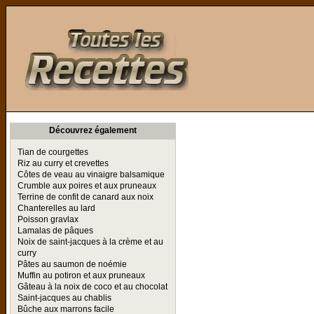
Toutes les Recettes
Découvrez également
Tian de courgettes
Riz au curry et crevettes
Côtes de veau au vinaigre balsamique
Crumble aux poires et aux pruneaux
Terrine de confit de canard aux noix
Chanterelles au lard
Poisson gravlax
Lamalas de pâques
Noix de saint-jacques à la crème et au
curry
Pâtes au saumon de noémie
Muffin au potiron et aux pruneaux
Gâteau à la noix de coco et au chocolat
Saint-jacques au chablis
Bûche aux marrons facile