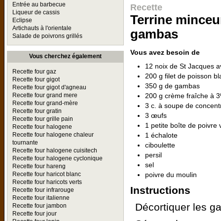
Entrée au barbecue
Recette
Liqueur de cassis
Terrine minceu
Eclipse
Artichauts à l'orientale
gambas
Salade de poivrons grillés
Vous avez besoin de
Vous cherchez également
12 noix de St Jacques a
Recette four gaz
200 g filet de poisson b
Recette four gigot
350 g de gambas
Recette four gigot d'agneau
200 g crème fraîche à
Recette four grand mere
Recette four grand-mère
3 c. à soupe de concent
Recette four gratin
3 œufs
Recette four grille pain
1 petite boîte de poivre 
Recette four halogene
1 échalote
Recette four halogene chaleur
tournante
ciboulette
Recette four halogene cuisitech
persil
Recette four halogene cyclonique
sel
Recette four hareng
poivre du moulin
Recette four haricot blanc
Recette four haricots verts
Instructions
Recette four infrarouge
Recette four italienne
Décortiquer les g
Recette four jambon
Recette four jour