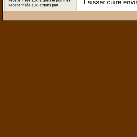
Recette frisée aux lardons et pommes
Laisser cuire envi
Recette frisée aux lardons plat