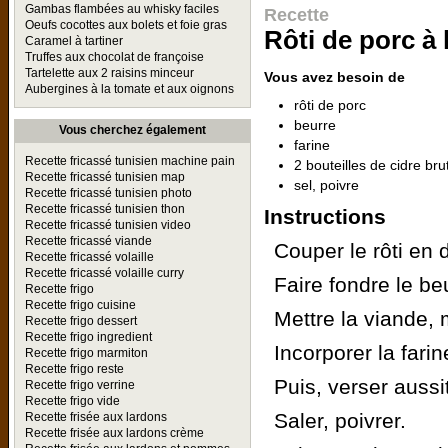
Gambas flambées au whisky faciles
Recette
Oeufs cocottes aux bolets et foie gras
Rôti de porc à
Caramel à tartiner
Truffes aux chocolat de françoise
Tartelette aux 2 raisins minceur
Vous avez besoin de
Aubergines à la tomate et aux oignons
rôti de porc
beurre
Vous cherchez également
farine
Recette fricassé tunisien machine pain
2 bouteilles de cidre bru
Recette fricassé tunisien map
sel, poivre
Recette fricassé tunisien photo
Recette fricassé tunisien thon
Instructions
Recette fricassé tunisien video
Recette fricassé viande
Couper le rôti en 
Recette fricassé volaille
Recette fricassé volaille curry
Faire fondre le b
Recette frigo
Recette frigo cuisine
Mettre la viande, 
Recette frigo dessert
Recette frigo ingredient
Incorporer la fari
Recette frigo marmiton
Recette frigo reste
Puis, verser aussi
Recette frigo verrine
Recette frigo vide
Saler, poivrer.
Recette frisée aux lardons
Recette frisée aux lardons crème