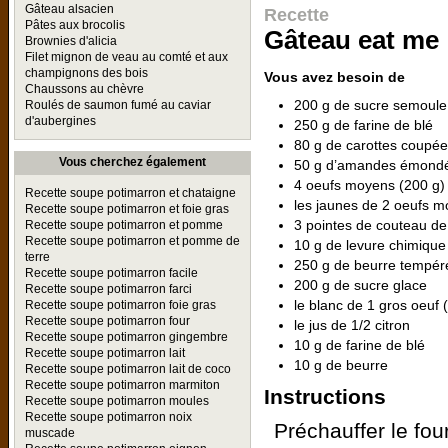
Gâteau alsacien
Recette
Pâtes aux brocolis
Gâteau eat me
Brownies d'alicia
Filet mignon de veau au comté et aux
champignons des bois
Vous avez besoin de
Chaussons au chèvre
200 g de sucre semoule
Roulés de saumon fumé au caviar
d'aubergines
250 g de farine de blé
80 g de carottes coupées
Vous cherchez également
50 g d’amandes émond
4 oeufs moyens (200 g)
Recette soupe potimarron et chataigne
les jaunes de 2 oeufs m
Recette soupe potimarron et foie gras
3 pointes de couteau 
Recette soupe potimarron et pomme
Recette soupe potimarron et pomme de
10 g de levure chimique
terre
250 g de beurre tempér
Recette soupe potimarron facile
200 g de sucre glace
Recette soupe potimarron farci
le blanc de 1 gros oeuf 
Recette soupe potimarron foie gras
Recette soupe potimarron four
le jus de 1/2 citron
Recette soupe potimarron gingembre
10 g de farine de blé
Recette soupe potimarron lait
10 g de beurre
Recette soupe potimarron lait de coco
Recette soupe potimarron marmiton
Instructions
Recette soupe potimarron moules
Recette soupe potimarron noix
Préchauffer le fou
muscade