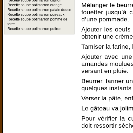
Recette soupe potimarron oignon
Mélanger le beurre
Recette soupe potimarron orange
Recette soupe potimarron patate douce
fouetter jusqu’à
Recette soupe potimarron poireaux
d’une pommade.
Recette soupe potimarron pomme de
terre
Ajouter les oeufs 
Recette soupe potimarron potiron
obtenir une crèm
Tamiser la farine,
Ajouter avec une c
amandes moulues, 
versant en pluie.
Beurrer, fariner u
quelques instants 
Verser la pâte, e
Le gâteau va jolim
Pour vérifier la 
doit ressortir sèch