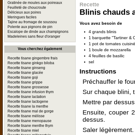
Gratinée de moules aux poireaux
Recette
Feuilleté de choucroute
Blinis chauds 
Délicieux aux poires
Meringues faciles
Tajine au fromage de soussou
Vous avez besoin de
Polente aux pignons de pin
4 grands blinis
Escalope de dinde aux champignons
Madeleines sans fleur d'oranger
1 barquette "Tartiner & 
1 pot de tomates cuisin
Vous cherchez également
1 boule de mozzarella
4 feuilles de basilic
Recette tisane gingembre frais
sel
Recette tisane ginkgo biloba
Recette tisane ginseng
Instructions
Recette tisane glacée
Recette tisane goji
Préchauffer le fou
Recette tisane grippe
Recette tisane grossesse
Sur chaque blini, 
Recette tisane infusion thym
Recette tisane lactation
Mettre par dessus,
Recette tisane lactogene
Recette tisane la menthe
Ensuite, couper 2
Recette tisane mal de gorge
Recette tisane mélisse
dessus.
Recette tisane menopause
Recette tisane menthe thym
Saler légèrement.
Recette tisane miel