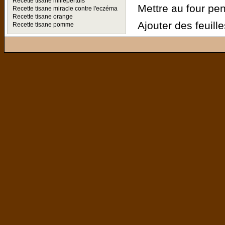
Recette tisane millepertuis
Mettre au four pe
Recette tisane miracle contre l'eczéma
Recette tisane orange
Ajouter des feuill
Recette tisane pomme