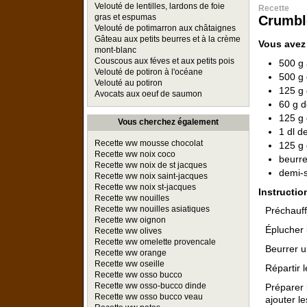
Velouté de lentilles, lardons de foie
Recette
gras et espumas
Crumble
Velouté de potimarron aux châtaignes
Gâteau aux petits beurres et à la crème
Vous avez
mont-blanc
Couscous aux féves et aux petits pois
500 g 
Velouté de potiron à l'océane
500 g
Velouté au potiron
125 g 
Avocats aux oeuf de saumon
60 g d
125 g
Vous cherchez également
1 dl d
Recette ww mousse chocolat
125 g 
Recette ww noix coco
beurre
Recette ww noix de st jacques
demi-s
Recette ww noix saint-jacques
Recette ww noix st-jacques
Instructio
Recette ww nouilles
Recette ww nouilles asiatiques
Préchauff
Recette ww oignon
Éplucher 
Recette ww olives
Recette ww omelette provencale
Beurrer u
Recette ww orange
Recette ww oseille
Répartir 
Recette ww osso bucco
Recette ww osso-bucco dinde
Préparer 
Recette ww osso bucco veau
ajouter l