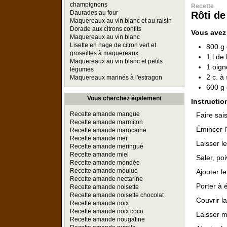
champignons
Recette
Daurades au four
Rôti de
Maquereaux au vin blanc et au raisin
Dorade aux citrons confits
Vous avez
Maquereaux au vin blanc
Lisette en nage de citron vert et
800 g 
groseilles à maquereaux
1 l de 
Maquereaux au vin blanc et petits
1 oig
légumes
2 c. à
Maquereaux marinés à l'estragon
600 g
Vous cherchez également
Instructio
Recette amande mangue
Faire sai
Recette amande marmiton
Émincer l'
Recette amande marocaine
Recette amande mer
Laisser l
Recette amande meringué
Recette amande miel
Saler, poi
Recette amande mondée
Recette amande moulue
Ajouter le 
Recette amande nectarine
Porter à é
Recette amande noisette
Recette amande noisette chocolat
Couvrir la
Recette amande noix
Recette amande noix coco
Laisser m
Recette amande nougatine