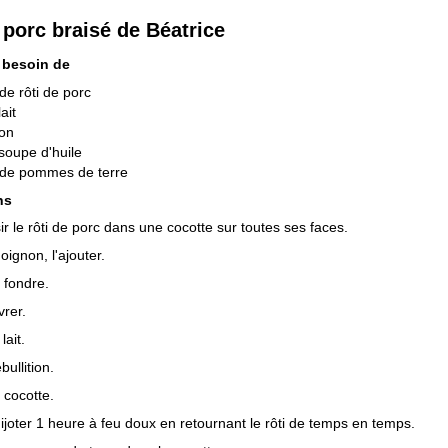
 porc braisé de Béatrice
 besoin de
de rôti de porc
lait
non
 soupe d'huile
 de pommes de terre
ns
sir le rôti de porc dans une cocotte sur toutes ses faces.
oignon, l'ajouter.
e fondre.
vrer.
lait.
bullition.
 cocotte.
ijoter 1 heure à feu doux en retournant le rôti de temps en temps.