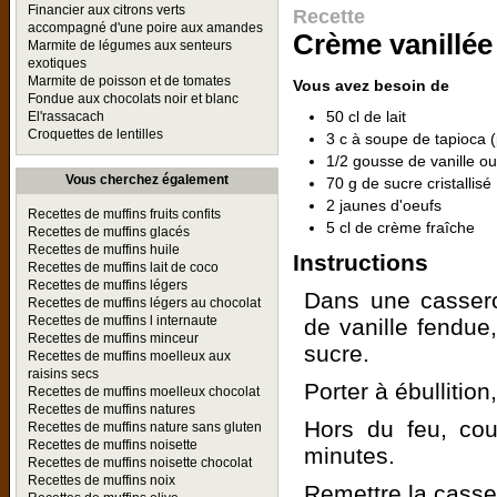
Financier aux citrons verts
Recette
accompagné d'une poire aux amandes
Crème vanillée
Marmite de légumes aux senteurs
exotiques
Marmite de poisson et de tomates
Vous avez besoin de
Fondue aux chocolats noir et blanc
50 cl de lait
El'rassacach
Croquettes de lentilles
3 c à soupe de tapioca (
1/2 gousse de vanille ou
Vous cherchez également
70 g de sucre cristallisé
2 jaunes d'oeufs
Recettes de muffins fruits confits
5 cl de crème fraîche
Recettes de muffins glacés
Recettes de muffins huile
Instructions
Recettes de muffins lait de coco
Recettes de muffins légers
Dans une casserol
Recettes de muffins légers au chocolat
Recettes de muffins l internaute
de vanille fendue,
Recettes de muffins minceur
sucre.
Recettes de muffins moelleux aux
raisins secs
Porter à ébullition
Recettes de muffins moelleux chocolat
Recettes de muffins natures
Hors du feu, couv
Recettes de muffins nature sans gluten
Recettes de muffins noisette
minutes.
Recettes de muffins noisette chocolat
Recettes de muffins noix
Remettre la casser