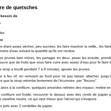
re de quetsches
 besoin de
s
des
ns
s étant assez sèches, peu sucrées, les faire macérer la veille,, les fair
moins d'eau suivant la quantité qu'ils ont rendue.
es prunes bien mûres, les partager en deux, peser les ensuite, pren
sucre que de fruits que vous faire cuire avec assez d'eau pour le faire 
e sirop a bouilli pendant 7 à 8 minutes, ajouter les prunes.
re à feu vif, en remuant au fond pour ne pas laisser attacher, jusqu'
ire que le sirop retombe lentement de l'écumoire, par "flocons".
alors à la confiture, quelques amandes retirées des noyaux, mettre en
confiture est froide, recouvrer le dessus avec des ronds de papier p
e vaseline neutre, ce qui vaut mieux que l'alcool qui s'évapore.
s pots avec 2 rondelles de papier.