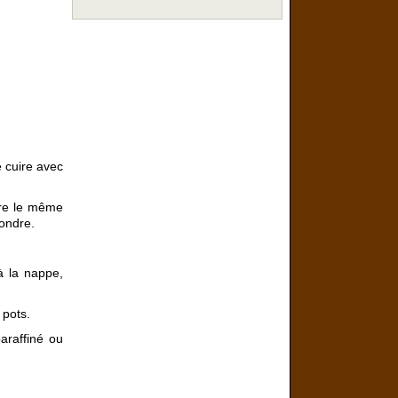
e cuire avec
dre le même
fondre.
à la nappe,
 pots.
araffiné ou