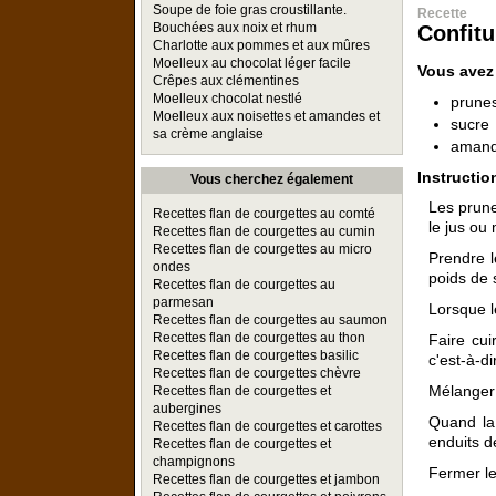
Soupe de foie gras croustillante.
Recette
Bouchées aux noix et rhum
Confitu
Charlotte aux pommes et aux mûres
Moelleux au chocolat léger facile
Vous avez
Crêpes aux clémentines
Moelleux chocolat nestlé
prune
Moelleux aux noisettes et amandes et
sucre
sa crème anglaise
aman
Instructio
Vous cherchez également
Les prune
Recettes flan de courgettes au comté
le jus ou 
Recettes flan de courgettes au cumin
Recettes flan de courgettes au micro
Prendre l
ondes
poids de 
Recettes flan de courgettes au
parmesan
Lorsque l
Recettes flan de courgettes au saumon
Recettes flan de courgettes au thon
Faire cui
Recettes flan de courgettes basilic
c'est-à-d
Recettes flan de courgettes chèvre
Mélanger 
Recettes flan de courgettes et
aubergines
Quand la 
Recettes flan de courgettes et carottes
enduits d
Recettes flan de courgettes et
champignons
Fermer le
Recettes flan de courgettes et jambon