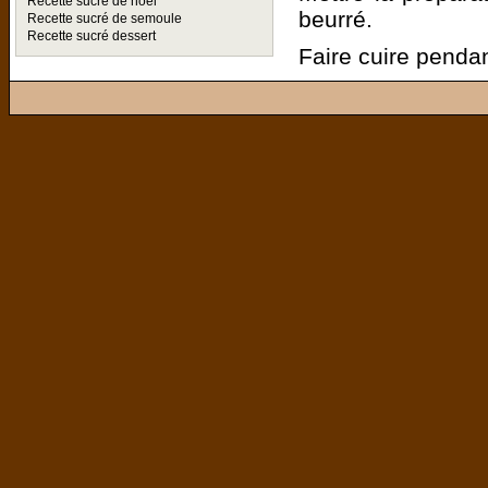
Recette sucré de noel
beurré.
Recette sucré de semoule
Recette sucré dessert
Faire cuire penda