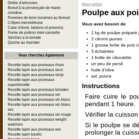
Gelée d'arbouses
Recette
Boeuf à la provençale de marie
Poulpe aux poi
christine
Pommes de terre lorraines au fenouil
Crêpes merveilleuse
Vous avez besoin de
Cake chèvre, lardons et poivrons
1 kg de poulpe préparé 
Purée de potiron miel-cannelle
Seiches a la tomate
2 citrons jaunes
Quiche au munster
1 grosse boîte de pois 
3 échalotes
Vous cherchez également
1 botte de ciboulette
un peu de persil
Recette lapin aux pruneaux rhum
huile d'olive
Recette lapin aux pruneaux secs
Recette lapin aux pruneaux sirop
sel, poivre
Recette lapin aux pruneaux
Instructions
supertoinette
Recette lapin aux pruneaux tomates
Recette lapin aux pruneaux vin
Faire cuire le po
Recette lapin aux pruneaux vin blanc
pendant 1 heure.
Recette lapin aux pruneaux vin blanc
sec
Vérifier la cuisso
Recette lapin aux pruneaux vin rouge
Recette lapin aux pruneaux weight
Si le poulpe se dé
watchers
Recette lapin aux pruneaux ww
prolonger la cuiss
Recette lapin basilic