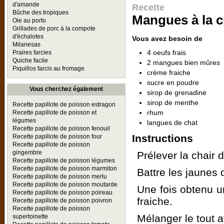
d'amande
Recette
Bûche des tropiques
Mangues à la c
Oie au porto
Grillades de porc à la compote
d'échalotes
Vous avez besoin de
Milanesas
4 oeufs frais
Praires farcies
Quiche facile
2 mangues bien mûres
Piquillos farcis au fromage
crème fraiche
sucre en poudre
Vous cherchez également
sirop de grenadine
sirop de menthe
Recette papillote de poisson estragon
rhum
Recette papillote de poisson et
légumes
langues de chat
Recette papillote de poisson fenouil
Instructions
Recette papillote de poisson four
Recette papillote de poisson
gingembre
Prélever la chair 
Recette papillote de poisson légumes
Recette papillote de poisson marmiton
Battre les jaunes 
Recette papillote de poisson merlu
Recette papillote de poisson moutarde
Une fois obtenu 
Recette papillote de poisson poireau
fraiche.
Recette papillote de poisson poivron
Recette papillote de poisson
Mélanger le tout 
supertoinette