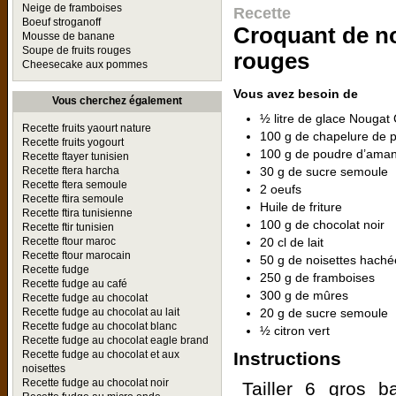
Neige de framboises
Recette
Boeuf stroganoff
Croquant de nou
Mousse de banane
Soupe de fruits rouges
rouges
Cheesecake aux pommes
Vous avez besoin de
Vous cherchez également
½ litre de glace Nougat 
Recette fruits yaourt nature
100 g de chapelure de p
Recette fruits yogourt
100 g de poudre d’ama
Recette ftayer tunisien
30 g de sucre semoule
Recette ftera harcha
Recette ftera semoule
2 oeufs
Recette ftira semoule
Huile de friture
Recette ftira tunisienne
100 g de chocolat noir
Recette ftir tunisien
20 cl de lait
Recette ftour maroc
Recette ftour marocain
50 g de noisettes haché
Recette fudge
250 g de framboises
Recette fudge au café
300 g de mûres
Recette fudge au chocolat
20 g de sucre semoule
Recette fudge au chocolat au lait
Recette fudge au chocolat blanc
½ citron vert
Recette fudge au chocolat eagle brand
Instructions
Recette fudge au chocolat et aux
noisettes
Recette fudge au chocolat noir
Tailler 6 gros b