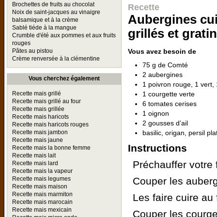
Brochettes de fruits au chocolat
Recette
Noix de saint-jacques au vinaigre
Aubergines cui
balsamique et à la crème
Sablé tiéde à la mangue
grillés et grat
Crumble d'été aux pommes et aux fruits
rouges
Vous avez besoin de
Pâtes au pistou
Crème renversée à la clémentine
75 g de Comté
2 aubergines
Vous cherchez également
1 poivron rouge, 1 vert,
1 courgette verte
Recette mais grillé
Recette mais grillé au four
6 tomates cerises
Recette mais grillée
1 oignon
Recette mais haricots
2 gousses d’ail
Recette mais haricots rouges
basilic, origan, persil pla
Recette mais jambon
Recette mais jaune
Instructions
Recette mais la bonne femme
Recette mais lait
Préchauffer votre 
Recette mais lard
Recette mais la vapeur
Couper les auberg
Recette mais legumes
Recette mais maison
Recette mais marmiton
Les faire cuire au 
Recette mais marocain
Recette mais mexicain
Couper les courget