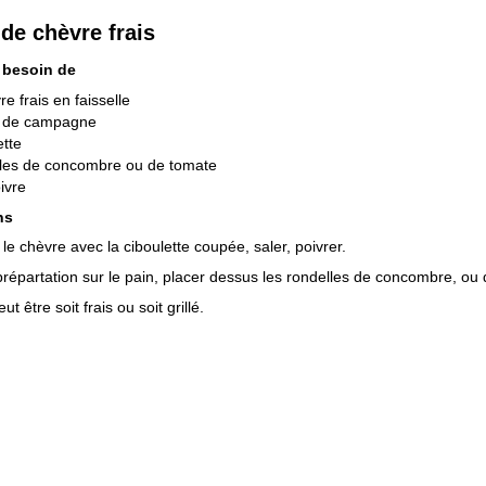
 de chèvre frais
 besoin de
re frais en faisselle
n de campagne
ette
lles de concombre ou de tomate
oivre
ns
le chèvre avec la ciboulette coupée, saler, poivrer.
 prépartation sur le pain, placer dessus les rondelles de concombre, ou
ut être soit frais ou soit grillé.