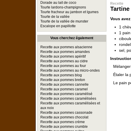
Dorade au lait de coco
Recette
Tourte lardons-champignons
Tartine
Tourte fracheur au jambon et lgumes
Tourte de la vallée
Vous avez
Tourte de la vallée de munster
Escalope en papillotte
1 chèv
1 pai
Vous cherchez également
ciboul
ronde
Recette aux pommes alsacienne
sel, p
Recette aux pommes amandes
Recette aux pommes apéritif
Instructio
Recette aux pommes au cidre
Recette aux pommes au four
Mélanger 
Recette aux pommes au micro-ondes
Étaler la
Recette aux pommes blog
Recette aux pommes breton
Le pain pe
Recette aux pommes cannelle
Recette aux pommes caramel
Recette aux pommes caramélisé
Recette aux pommes caramélisées
Recette aux pommes caramélisées et
aux noix
Recette aux pommes cassonade
Recette aux pommes chocolat
Recette aux pommes crème
Recette aux pommes crumble