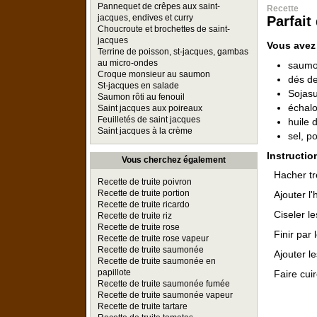
Pannequet de crêpes aux saint-
Recette
jacques, endives et curry
Parfait
Choucroute et brochettes de saint-
jacques
Vous avez
Terrine de poisson, st-jacques, gambas
au micro-ondes
saumon
Croque monsieur au saumon
dés d
St-jacques en salade
Sojasu
Saumon rôti au fenouil
échalo
Saint jacques aux poireaux
Feuilletés de saint jacques
huile d
Saint jacques à la crème
sel, p
Instructio
Vous cherchez également
Hacher tr
Recette de truite poivron
Recette de truite portion
Ajouter l'
Recette de truite ricardo
Ciseler l
Recette de truite riz
Recette de truite rose
Finir par
Recette de truite rose vapeur
Recette de truite saumonée
Ajouter l
Recette de truite saumonée en
papillote
Faire cui
Recette de truite saumonée fumée
Recette de truite saumonée vapeur
Recette de truite tartare