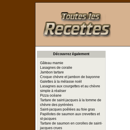
Toutes les Recettes
Découvrez également
Gâteau mamie
Lasagnes de coralie
Jambon tartare
Croque chèvre et jambon de bayonne
Galettes à la mélasse noël
Lasagnes aux courgettes et au chèvre
simple à réaliser
Pizza océane
Tartare de saint-jacques à la tomme de
chèvre des pyrénées
Saint-jacques poêlées au foie gras
Papillotes de saumon aux crevettes et
st-jacques
Tartare de saumon en corolles de saint-
jacques crues