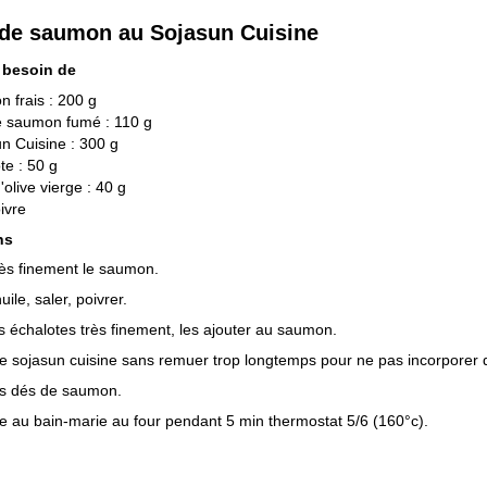
 de saumon au Sojasun Cuisine
 besoin de
 frais : 200 g
e saumon fumé : 110 g
n Cuisine : 300 g
te : 50 g
'olive vierge : 40 g
oivre
ns
ès finement le saumon.
huile, saler, poivrer.
es échalotes très finement, les ajouter au saumon.
 le sojasun cuisine sans remuer trop longtemps pour ne pas incorporer de
es dés de saumon.
re au bain-marie au four pendant 5 min thermostat 5/6 (160°c).