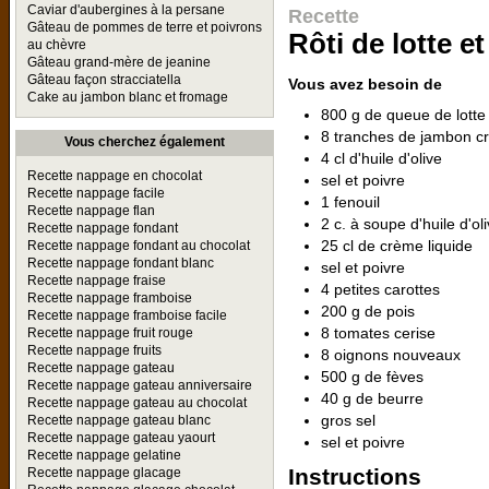
Caviar d'aubergines à la persane
Recette
Gâteau de pommes de terre et poivrons
Rôti de lotte e
au chèvre
Gâteau grand-mère de jeanine
Gâteau façon stracciatella
Vous avez besoin de
Cake au jambon blanc et fromage
800 g de queue de lotte
8 tranches de jambon cr
Vous cherchez également
4 cl d'huile d'olive
Recette nappage en chocolat
sel et poivre
Recette nappage facile
1 fenouil
Recette nappage flan
2 c. à soupe d'huile d'ol
Recette nappage fondant
25 cl de crème liquide
Recette nappage fondant au chocolat
Recette nappage fondant blanc
sel et poivre
Recette nappage fraise
4 petites carottes
Recette nappage framboise
200 g de pois
Recette nappage framboise facile
8 tomates cerise
Recette nappage fruit rouge
Recette nappage fruits
8 oignons nouveaux
Recette nappage gateau
500 g de fèves
Recette nappage gateau anniversaire
40 g de beurre
Recette nappage gateau au chocolat
gros sel
Recette nappage gateau blanc
Recette nappage gateau yaourt
sel et poivre
Recette nappage gelatine
Instructions
Recette nappage glacage