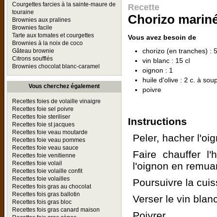
Courgettes farcies à la sainte-maure de
Recette
touraine
Chorizo mariné
Brownies aux pralines
Brownies facile
Tarte aux tomates et courgettes
Vous avez besoin de
Brownies à la noix de coco
chorizo (en tranches) : 
Gâteau brownie
Citrons soufflés
vin blanc : 15 cl
Brownies chocolat blanc-caramel
oignon : 1
huile d'olive : 2 c. à sou
Vous cherchez également
poivre
Recettes foies de volaille vinaigre
Recettes foie sel poivre
Recettes foie steriliser
Instructions
Recettes foie st jacques
Recettes foie veau moutarde
Peler, hacher l'oi
Recettes foie veau pommes
Recettes foie veau sauce
Faire chauffer l'
Recettes foie venitienne
Recettes foie volail
l'oignon en remuan
Recettes foie volaille confit
Recettes foie volailles
Poursuivre la cui
Recettes fois gras au chocolat
Recettes fois gras ballotin
Verser le vin blanc
Recettes fois gras bloc
Recettes fois gras canard maison
Poivrer.