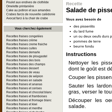
Poulet aux endives de clothilde
Recette
Omelette printanière
Salade de pisse
Cake au potiron et aux amandes
Crabes farcis de nouvelle calédonie
Avocat farci à la chair de crabe
Vous avez besoin de
des pissenlits
Vous cherchez également
du lard fume
un ou deux oeufs durs 
Recettes fraises congelées
Recettes fraises crème
pommes de terre
Recettes fraises creme fraiche
beurre fondu
Recettes fraises cuites
Recettes fraises demarle
Instructions
Recettes fraises de plougastel
Recettes fraises des bois
Nettoyer les piss
Recettes fraises des champs
dont le goût est 
Recettes fraises dessert
Recettes fraises de veau
Couper les pissen
Recettes fraises de wépion
Recettes fraises en salade
Recettes fraises et ananas
Sauter les lardon
Recettes fraises et cerises
gras, verser le tou
Recettes fraises et chocolat blanc
Recettes fraises et framboises
Découper les oeu
Recettes fraises et fromage blanc
Recettes fraises et kiwi
salade.
Recettes fraises et menthe