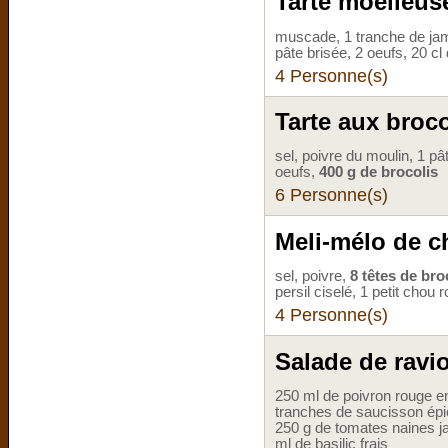
Tarte moelleus
muscade, 1 tranche de j
pâte brisée, 2 oeufs, 20 cl
4 Personne(s)
Tarte aux broc
sel, poivre du moulin, 1 pâ
oeufs,
400 g de brocolis
6 Personne(s)
Meli-mélo de 
sel, poivre,
8 têtes de bro
persil ciselé, 1 petit cho
4 Personne(s)
Salade de ravio
250 ml de poivron rouge en
tranches de saucisson épic
250 g de tomates naines 
ml de basilic frais