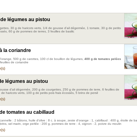
 de légumes au pistou
gettes, 30 g de haricots verts, 1/4 de gousse d'ail dégermée, 1 tomate, 30 g de petits
ossés, 60 g de pommes de terres, 3 feuilles de basilic
à la coriandre
 d'orange, 500 g de carottes, 100 cl de bouillon de légumes,
400 g de tomates pelées
 feuilles de coriandre
(s)
e légumes au pistou
gousse d'ail dégermée, 200 g de courgettes, 250 g de pommes de terre, 6 feuilles de
g de haricots verts, 100 g de petits pois frais écossés, 5 brins de persil
(s)
de tomates au cabillaud
cannelle : 2 bâtons, huile d'olive : 8 c. à soupe, zeste d'orange : 1, cabillaud : 400 g, étoile de b
brins, sel marin, orge perlée : 200 g, pommes de terre : 4, oignon : 2, poivre du moulin
(s)