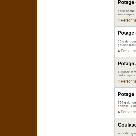
Potage 
persil haché,
zeste râpé),
4 Personne
Potage 
60 g de beur
gousse d'ail
4 Personne
Potage 
1 grosse tom
vert épépine
4 Personne
Potage 
750 g de to
épaisse, 1 p
4 Personne
Goulas
le zeste râpé