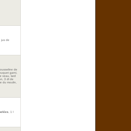
2 jus de
 mousseline de
ouquet garni,
de veau, lard
n, 3 dl de
re du moulin,
pelées
, 1 l