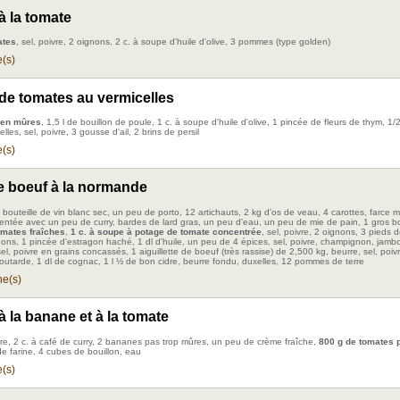
à la tomate
ates
, sel, poivre, 2 oignons, 2 c. à soupe d'huile d'olive, 3 pommes (type golden)
(s)
de tomates au vermicelles
ien mûres
, 1,5 l de bouillon de poule, 1 c. à soupe d'huile d'olive, 1 pincée de fleurs de thym, 1/
elles, sel, poivre, 3 gousse d'ail, 2 brins de persil
(s)
e boeuf à la normande
 1 bouteille de vin blanc sec, un peu de porto, 12 artichauts, 2 kg d'os de veau, 4 carottes, farce
ntée avec un peu de curry, bardes de lard gras, un peu d'eau, un peu de mie de pain, 1 gros b
omates fraîches
,
1 c. à soupe à potage de tomate concentrée
, sel, poivre, 2 oignons, 3 pieds 
nons, 1 pincée d'estragon haché, 1 dl d'huile, un peu de 4 épices, sel, poivre, champignon, jambo
el, poivre en grains concassés, 1 aiguillette de boeuf (très rassise) de 2,500 kg, beurre, sel, poiv
utarde, 1 dl de cognac, 1 l ½ de bon cidre, beurre fondu, duxelles, 12 pommes de terre
e(s)
à la banane et à la tomate
re, 2 c. à café de curry, 2 bananes pas trop mûres, un peu de crème fraîche,
800 g de tomates 
de farine, 4 cubes de bouillon, eau
(s)