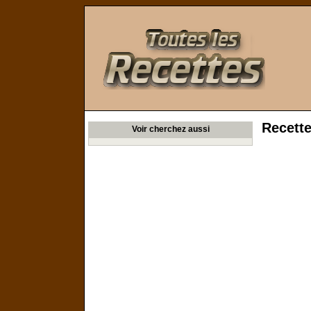
Toutes les Recettes
Recett
Voir cherchez aussi