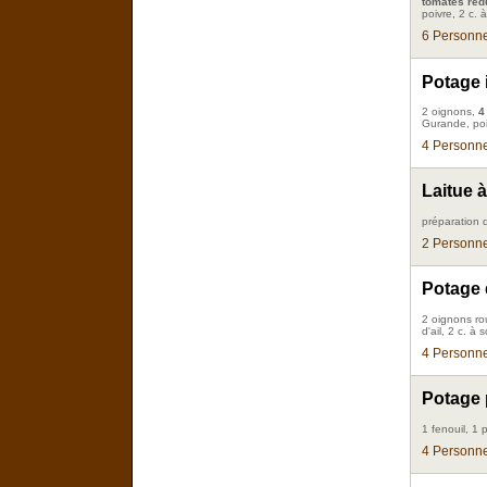
tomates réd
poivre, 2 c.
6 Personne
Potage 
2 oignons,
4
Gurande, poi
4 Personne
Laitue 
préparation 
2 Personne
Potage 
2 oignons r
d'ail, 2 c. à
4 Personne
Potage 
1 fenouil, 1 
4 Personne