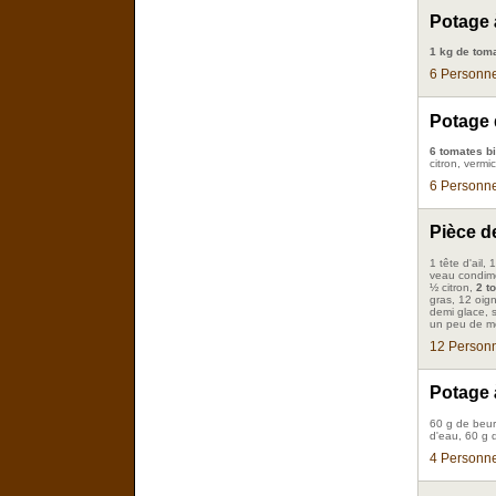
Potage 
1 kg de tom
6 Personne
Potage 
6 tomates b
citron, vermic
6 Personne
Pièce d
1 tête d'ail,
veau condime
½ citron,
2 t
gras, 12 oig
demi glace, s
un peu de mo
12 Personn
Potage 
60 g de beur
d'eau, 60 g 
4 Personne