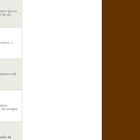
tron (jus et
fé de sel
achées, 1
piment chili
raîche
 de vinaigre
purée de