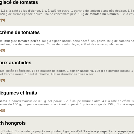
glacé de tomates
 1/2 c. à café de jus d'oignon, 1 c. à café de sucre, 1 tranche de jambon blanc très épaisse, 1/4 ci
 120 g de crème épaisse douce, 1/4 de concombre pelé,
1 kg de tomates bien mûres
, 2 c. à ca
(s)
crème de tomates
re,
500 g de tomates pelées
, 60 g d'oignon haché, persil haché, sel, poivre, 90 g de carottes h
 hachée, noix de muscade râpée, 750 ml de bouillon léger, 200 ml de crème liquide, sucre
(s)
aux arachides
ate, pelée et épépine, 1 l de bouillon de poulet, 1 oignon haché fin, 125 g de gombos (ocras), 1 
 et tranché mince, 1 oeuf dur haché, 400 ml d'arachides rôties à sec
(s)
légumes et fruits
mates
, 1 pamplemousse de 300 g, sel, poivre, 2 c. à soupe d'huile d'olive, 4 c. à café de crème f
omme de 150 g, un peu de cresson ou à défaut du persil, 1 poivron rouge de 150 g, 1 c. à soupe
(s)
ch hongrois
 d'1 citron, 1 c. à café de paprika en poudre, 1 gousse d'ail,
1 cube à potage
,
2 c. à soupe de 