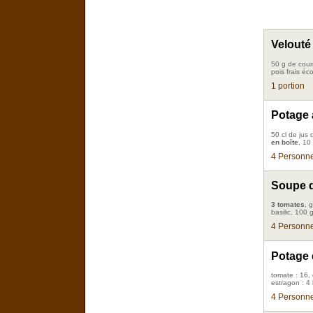
Velouté
50 g de cour
pois frais éc
1 portion
Potage 
50 cl de jus
en boîte
, 10
4 Personne
Soupe d
3 tomates
, 
basilic, 100 
4 Personne
Potage 
tomate : 16, 
estragon : 4 
4 Personne