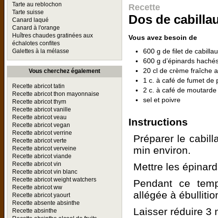
Tarte au reblochon
Recette
Tarte suisse
Dos de cabilla
Canard laqué
Canard à l'orange
Huîtres chaudes gratinées aux
Vous avez besoin de
échalotes confites
600 g de filet de cabilla
Galettes à la mélasse
600 g d’épinards hachés
20 cl de crème fraîche
Vous cherchez également
1 c. à café de fumet de
Recette abricot tatin
2 c. à café de moutarde
Recette abricot thon mayonnaise
sel et poivre
Recette abricot thym
Recette abricot vanille
Recette abricot veau
Instructions
Recette abricot vegan
Recette abricot verrine
Préparer le cabilla
Recette abricot verte
min environ.
Recette abricot verveine
Recette abricot viande
Recette abricot vin
Mettre les épinar
Recette abricot vin blanc
Recette abricot weight watchers
Pendant ce temp
Recette abricot ww
allégée à ébulliti
Recette abricot yaourt
Recette absente absinthe
Laisser réduire 3 
Recette absinthe