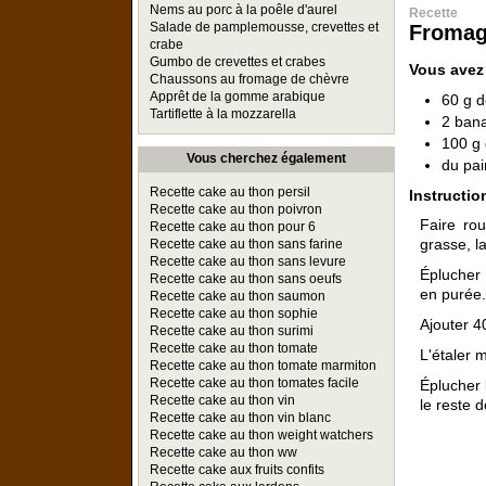
Nems au porc à la poêle d'aurel
Recette
Salade de pamplemousse, crevettes et
Fromage
crabe
Gumbo de crevettes et crabes
Vous avez
Chaussons au fromage de chèvre
Apprêt de la gomme arabique
60 g d
Tartiflette à la mozzarella
2 ban
100 g
Vous cherchez également
du pai
Recette cake au thon persil
Instructio
Recette cake au thon poivron
Faire ro
Recette cake au thon pour 6
grasse, la
Recette cake au thon sans farine
Recette cake au thon sans levure
Éplucher 
Recette cake au thon sans oeufs
en purée.
Recette cake au thon saumon
Recette cake au thon sophie
Ajouter 4
Recette cake au thon surimi
Recette cake au thon tomate
L'étaler 
Recette cake au thon tomate marmiton
Recette cake au thon tomates facile
Éplucher 
Recette cake au thon vin
le reste 
Recette cake au thon vin blanc
Recette cake au thon weight watchers
Recette cake au thon ww
Recette cake aux fruits confits