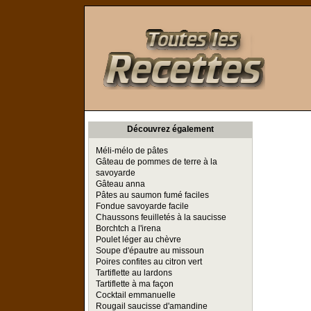
Toutes les Recettes
Découvrez également
Méli-mélo de pâtes
Gâteau de pommes de terre à la
savoyarde
Gâteau anna
Pâtes au saumon fumé faciles
Fondue savoyarde facile
Chaussons feuilletés à la saucisse
Borchtch a l'irena
Poulet léger au chèvre
Soupe d'épautre au missoun
Poires confites au citron vert
Tartiflette au lardons
Tartiflette à ma façon
Cocktail emmanuelle
Rougail saucisse d'amandine