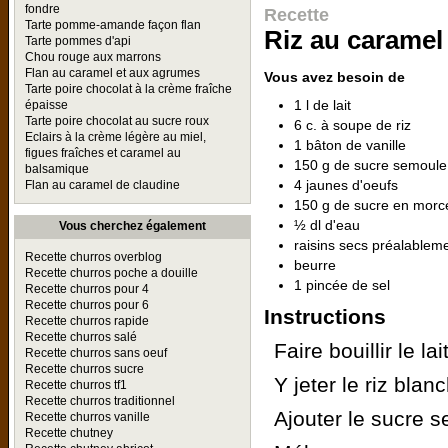
fondre
Recette
Tarte pomme-amande façon flan
Riz au caramel
Tarte pommes d'api
Chou rouge aux marrons
Flan au caramel et aux agrumes
Vous avez besoin de
Tarte poire chocolat à la crème fraîche
1 l de lait
épaisse
Tarte poire chocolat au sucre roux
6 c. à soupe de riz
Eclairs à la crème légère au miel,
1 bâton de vanille
figues fraîches et caramel au
150 g de sucre semoule
balsamique
4 jaunes d'oeufs
Flan au caramel de claudine
150 g de sucre en morc
½ dl d'eau
Vous cherchez également
raisins secs préalable
Recette churros overblog
beurre
Recette churros poche a douille
1 pincée de sel
Recette churros pour 4
Recette churros pour 6
Instructions
Recette churros rapide
Recette churros salé
Faire bouillir le la
Recette churros sans oeuf
Recette churros sucre
Y jeter le riz blan
Recette churros tf1
Recette churros traditionnel
Ajouter le sucre s
Recette churros vanille
Recette chutney