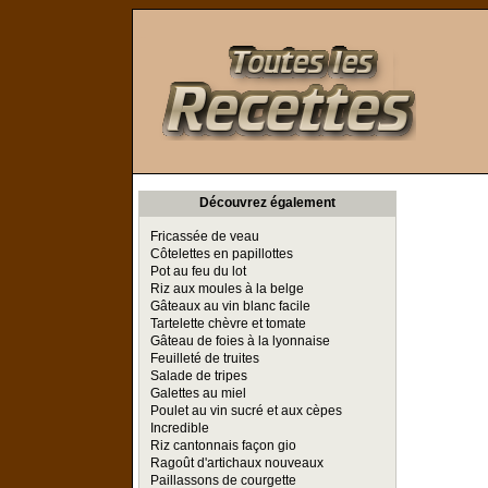
Toutes les Recettes
Découvrez également
Fricassée de veau
Côtelettes en papillottes
Pot au feu du lot
Riz aux moules à la belge
Gâteaux au vin blanc facile
Tartelette chèvre et tomate
Gâteau de foies à la lyonnaise
Feuilleté de truites
Salade de tripes
Galettes au miel
Poulet au vin sucré et aux cèpes
Incredible
Riz cantonnais façon gio
Ragoût d'artichaux nouveaux
Paillassons de courgette