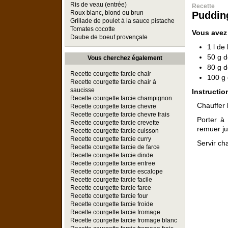
Ris de veau (entrée)
Recette
Roux blanc, blond ou brun
Puddin
Grillade de poulet à la sauce pistache
Tomates cocotte
Vous avez
Daube de boeuf provençale
1 l de 
50 g d
Vous cherchez également
80 g d
Recette courgette farcie chair
100 g 
Recette courgette farcie chair à
saucisse
Instructio
Recette courgette farcie champignon
Chauffer l
Recette courgette farcie chevre
Recette courgette farcie chevre frais
Porter à
Recette courgette farcie crevette
remuer ju
Recette courgette farcie cuisson
Recette courgette farcie curry
Servir ch
Recette courgette farcie de farce
Recette courgette farcie dinde
Recette courgette farcie entree
Recette courgette farcie escalope
Recette courgette farcie facile
Recette courgette farcie farce
Recette courgette farcie four
Recette courgette farcie froide
Recette courgette farcie fromage
Recette courgette farcie fromage blanc