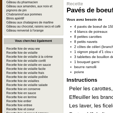
Gâteau du pharmacien
Recette
Gâteau aux amandes, aux noix et
Pavés de boeuf 
pignons de pin
Chabraninof aux pommes
Blinis apéritif
Vous avez besoin de
Gâteau aux chataignes de martine
4 pavés de boeuf de 15
Gâteau au chocolat, raisins secs et café
Gâteau renversé à l'orange
4 blancs de poireaux
8 petites carottes
Vous cherchez également
8 petits navets
2 côtes de céleri (branc
Recette foie de veau ww
1 oignon piqué d'1 clou 
Recette foie de volaille
3 tablettes de bouillon 
Recette foie de volaille à la crème
Recette foie de volaille confit
1 bouquet garni
Recette foie de volaille en sauce
beurre ramolli
Recette foie de volaille facile
poivre
Recette foie de volaille frais
Recette foie de volaille poêlée
Instructions
Recette foie de volailles
Recette foie de volaille salade
Peler les carottes,
Recette foie en conserve
Recette foie en sauce
Effeuiller les bran
Recette foie en terrine
Recette foie entier
Les laver, les fic
Recette foie entree
Recette foie et coeur