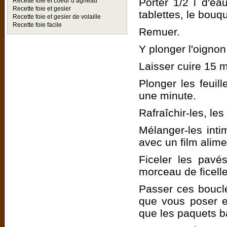
Porter 1/2 l d'ea
Recette foie et coeur d agneau
Recette foie et gesier
tablettes, le bouqu
Recette foie et gesier de volaille
Recette foie facile
Remuer.
Y plonger l'oignon
Laisser cuire 15 m
Plonger les feuill
une minute.
Rafraîchir-les, le
Mélanger-les inti
avec un film alime
Ficeler les pavé
morceau de ficell
Passer ces boucle
que vous poser e
que les paquets ba