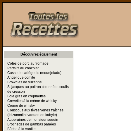
Toutes les Recettes
Découvrez également
Côtes de porc au fromage
Parfaits au chocolat
Cassoulet ariégeois (mounjetado)
Angélique confite
Brownies de suzanne
St jacques au potiron citronné et coulis
de cresson
Foie gras en crepinettes
Crevettes à la crème de whisky
Crème de whisky
Couscous aux fèves vertes fraîches
(thizammith ivaouen en kabyle)
Aubergines de monsieur seguin
Brochettes de gambas panées
Bûche à la vanille