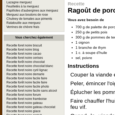
Lazagne merguez
Recette
Feuilletés à la merguez
Ragoût de porc
Papillotes d'aubergines aux merguez
Merguez aux boutons de rose
Chutney de tomates aux piments
Vous avez besoin de
Ratatouille aux merguez
700 g de palette de por
Verrines de chèvre frais
250 g de petits pois
300 g de pommes de te
Vous cherchez également
1 oignon
Recette foret noire biscuit
1 branche de thym
Recette foret noire blog
1 c. à soupe d'huile
Recette foret noire cacao
sel, poivre
Recette foret noire cerises
Recette forêt noire chocolat
Instructions
Recette foret noire chocolat blanc
Recette foret noire cyril lignac
Couper la viande
Recette foret noire demarle
Recette foret noire facile faire
Peler, émincer l'o
Recette forêt noire facile faire
Recette foret noire facile photo
Recette foret noire facile sans alcool
Éplucher les pomm
Recette foret noire forum
Recette foret noire framboise
Faire chauffer l'h
Recette foret noire gateau
feu vif.
Recette foret noire gateau chocolat
Recette foret noire glace