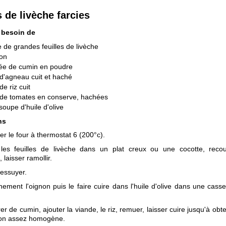
s de livèche farcies
 besoin de
e de grandes feuilles de livèche
non
cée de cumin en poudre
d'agneau cuit et haché
de riz cuit
 de tomates en conserve, hachées
 soupe d'huile d'olive
ns
er le four à thermostat 6 (200°c).
les feuilles de livèche dans un plat creux ou une cocotte, reco
, laisser ramollir.
 essuyer.
nement l'oignon puis le faire cuire dans l'huile d'olive dans une cass
r de cumin, ajouter la viande, le riz, remuer, laisser cuire jusqu'à obt
ion assez homogène.