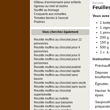
Gâteau d'anniversaire pour enfants
Recette
Agneau au miel et raisins
Feuille
Soufflé au fromage
Croquants aux noisettes
Vous avez
Tomates farcies à l'avocat
Pralines
1 bott
1 oig
Vous cherchez également
1 pin
200 g 
Recette muffins au chocolat pour 12
150 g 
personnes
500 g
Recette muffins au chocolat pour 4
personnes
1 c. à
Recette muffins au chocolat pour 6
Instructio
Recette muffins au chocolat pour 6
personnes
Préchauff
Recette muffins au chocolat praliné
Recette muffins au chocolat rapide
Déposer 
Recette muffins au chocolat sans
bouillante
beurre
Recette muffins au chocolat sans oeufs
Égoutter,
Recette muffins au chocolat sans sucre
Hacher fi
Recette muffins au chocolat
supertoinette
épais.
Recette muffins au nutella
Saupoudre
Recette muffins aux bananes
préparat
Recette muffins aux bleuets