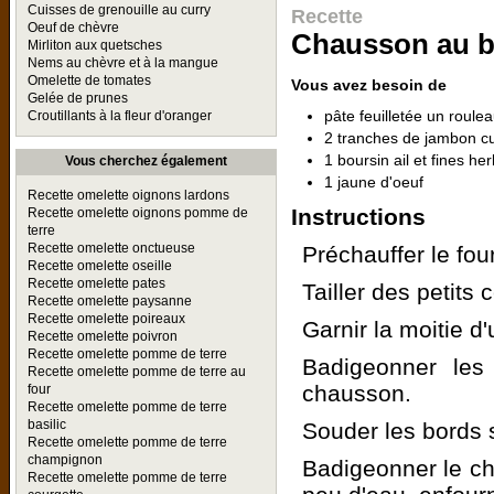
Cuisses de grenouille au curry
Recette
Oeuf de chèvre
Chausson au b
Mirliton aux quetsches
Nems au chèvre et à la mangue
Omelette de tomates
Vous avez besoin de
Gelée de prunes
pâte feuilletée un roule
Croutillants à la fleur d'oranger
2 tranches de jambon cu
1 boursin ail et fines he
Vous cherchez également
1 jaune d'oeuf
Recette omelette oignons lardons
Instructions
Recette omelette oignons pomme de
terre
Recette omelette onctueuse
Préchauffer le fou
Recette omelette oseille
Recette omelette pates
Tailler des petits 
Recette omelette paysanne
Recette omelette poireaux
Garnir la moitie d
Recette omelette poivron
Recette omelette pomme de terre
Badigeonner les
Recette omelette pomme de terre au
chausson.
four
Recette omelette pomme de terre
basilic
Souder les bords
Recette omelette pomme de terre
champignon
Badigeonner le ch
Recette omelette pomme de terre