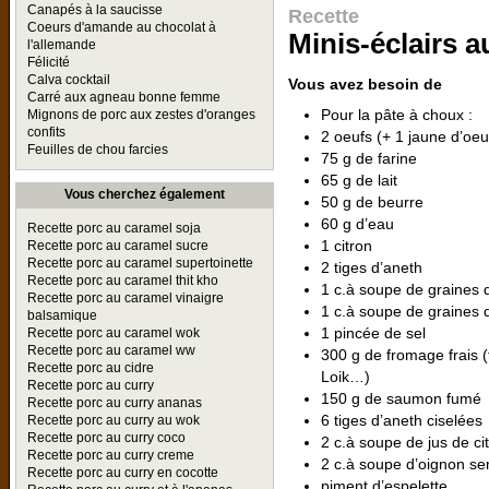
Canapés à la saucisse
Recette
Coeurs d'amande au chocolat à
Minis-éclairs 
l'allemande
Félicité
Calva cocktail
Vous avez besoin de
Carré aux agneau bonne femme
Pour la pâte à choux :
Mignons de porc aux zestes d'oranges
confits
2 oeufs (+ 1 jaune d’oeu
Feuilles de chou farcies
75 g de farine
65 g de lait
Vous cherchez également
50 g de beurre
60 g d’eau
Recette porc au caramel soja
1 citron
Recette porc au caramel sucre
Recette porc au caramel supertoinette
2 tiges d’aneth
Recette porc au caramel thit kho
1 c.à soupe de graines
Recette porc au caramel vinaigre
1 c.à soupe de graines 
balsamique
1 pincée de sel
Recette porc au caramel wok
Recette porc au caramel ww
300 g de fromage frais
Recette porc au cidre
Loik…)
Recette porc au curry
150 g de saumon fumé
Recette porc au curry ananas
6 tiges d’aneth ciselées
Recette porc au curry au wok
Recette porc au curry coco
2 c.à soupe de jus de ci
Recette porc au curry creme
2 c.à soupe d’oignon s
Recette porc au curry en cocotte
piment d’espelette