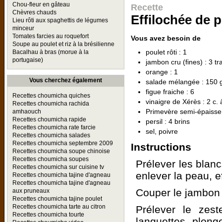
Chou-fleur en gâteau
Recette
Chèvres chauds
Effilochée de p
Lieu rôti aux spaghettis de légumes
minceur
Tomates farcies au roquefort
Vous avez besoin de
Soupe au poulet et riz à la brésilienne
poulet rôti : 1
Bacalhau à bras (morue à la
portugaise)
jambon cru (fines) : 3 t
orange : 1
Vous cherchez également
salade mélangée : 150 
figue fraiche : 6
Recettes choumicha quiches
vinaigre de Xérès : 2 c.
Recettes choumicha rachida
Primevère semi-épaisse 
amhaouch
Recettes choumicha rapide
persil : 4 brins
Recettes choumicha rate farcie
sel, poivre
Recettes choumicha salades
Recettes choumicha septembre 2009
Instructions
Recettes choumicha soupe chinoise
Recettes choumicha soupes
Prélever les blanc
Recettes choumicha sur cuisine tv
enlever la peau, e
Recettes choumicha tajine d'agneau
Recettes choumicha tajine d'agneau
Couper le jambon e
aux pruneaux
Recettes choumicha tajine poulet
Recettes choumicha tarte au citron
Prélever le zes
Recettes choumicha tourte
languettes, plong