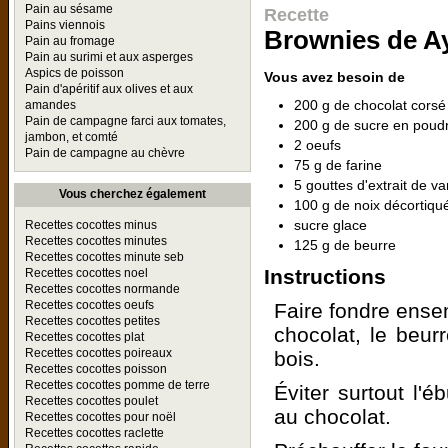
Pain au sésame
Recette
Pains viennois
Brownies de A
Pain au fromage
Pain au surimi et aux asperges
Aspics de poisson
Vous avez besoin de
Pain d'apéritif aux olives et aux
200 g de chocolat corsé
amandes
Pain de campagne farci aux tomates,
200 g de sucre en poud
jambon, et comté
2 oeufs
Pain de campagne au chèvre
75 g de farine
5 gouttes d'extrait de van
Vous cherchez également
100 g de noix décortiqu
sucre glace
Recettes cocottes minus
Recettes cocottes minutes
125 g de beurre
Recettes cocottes minute seb
Instructions
Recettes cocottes noel
Recettes cocottes normande
Recettes cocottes oeufs
Faire fondre ense
Recettes cocottes petites
chocolat, le beur
Recettes cocottes plat
Recettes cocottes poireaux
bois.
Recettes cocottes poisson
Recettes cocottes pomme de terre
Éviter surtout l'é
Recettes cocottes poulet
au chocolat.
Recettes cocottes pour noël
Recettes cocottes raclette