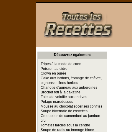
Toutes les Recettes
Découvrez également
Tripes à la mode de caen
Poisson au cidre
Clown en purée
Cake aux lardons, fromage de chèvre,
pignons et fines herbes
Charlotte d'agneau aux aubergines
Brochet roti à la dakatine
Foies de volaille aux endives
Potage maredesous
Mousse au chocolat et cerises confites
Soupe hivernale de crevettes
Croquettes de camembert au jambon
cru
Tomates farcies sous la cendre
Soupe de radis au fromage blanc