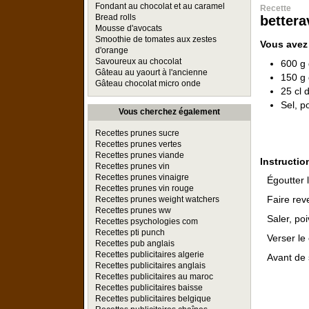
Fondant au chocolat et au caramel
Recette
Bread rolls
bettera
Mousse d'avocats
Smoothie de tomates aux zestes
Vous avez
d'orange
Savoureux au chocolat
600 g 
Gâteau au yaourt à l'ancienne
150 g
Gâteau chocolat micro onde
25 cl 
Sel, p
Vous cherchez également
Recettes prunes sucre
Recettes prunes vertes
Recettes prunes viande
Instructio
Recettes prunes vin
Recettes prunes vinaigre
Égoutter 
Recettes prunes vin rouge
Faire rev
Recettes prunes weight watchers
Recettes prunes ww
Saler, poi
Recettes psychologies com
Recettes pti punch
Verser le
Recettes pub anglais
Recettes publicitaires algerie
Avant de 
Recettes publicitaires anglais
Recettes publicitaires au maroc
Recettes publicitaires baisse
Recettes publicitaires belgique