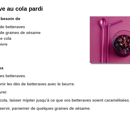
ve au cola pardi
 besoin de
de betteraves
 de graines de sésame
de cola
oivre
ns
les betteraves.
enir les dés de betteraves avec le beurre.
vrer.
 cola, laisser mijoter jusqu’à ce que vos betteraves soient caramélisées.
servir, parsemer de quelques graines de sésame.