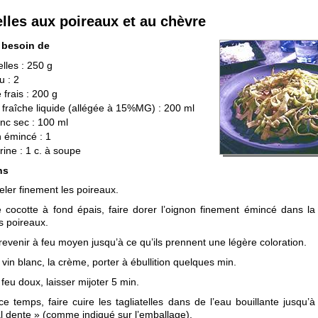
elles aux poireaux et au chèvre
 besoin de
elles : 250 g
u : 2
 frais : 200 g
fraîche liquide (allégée à 15%MG) : 200 ml
anc sec : 100 ml
 émincé : 1
ine : 1 c. à soupe
ns
seler finement les poireaux.
cocotte à fond épais, faire dorer l’oignon finement émincé dans la
es poireaux.
 revenir à feu moyen jusqu’à ce qu’ils prennent une légère coloration.
 vin blanc, la crème, porter à ébullition quelques min.
 feu doux, laisser mijoter 5 min.
e temps, faire cuire les tagliatelles dans de l’eau bouillante jusqu’à
al dente » (comme indiqué sur l’emballage).