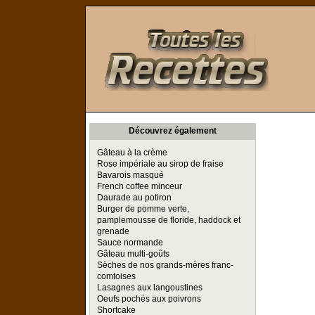
Toutes les Recettes
Découvrez également
Gâteau à la crème
Rose impériale au sirop de fraise
Bavarois masqué
French coffee minceur
Daurade au potiron
Burger de pomme verte,
pamplemousse de floride, haddock et
grenade
Sauce normande
Gâteau multi-goûts
Sèches de nos grands-mères franc-
comtoises
Lasagnes aux langoustines
Oeufs pochés aux poivrons
Shortcake