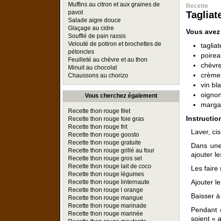
Muffins au citron et aux graines de
Recette
pavot
Tagliat
Salade aigre douce
Glaçage au cidre
Vous avez
Soufflé de pain rassis
Velouté de potiron et brochettes de
tagliat
pétoncles
poirea
Feuilleté au chèvre et au thon
chèvre
Minuit au chocolat
crème 
Chaussons au chorizo
vin bl
oignon
Vous cherchez également
margar
Recette thon rouge filet
Instructio
Recette thon rouge foie gras
Recette thon rouge frit
Laver, ci
Recette thon rouge goosto
Recette thon rouge gratuite
Dans une 
Recette thon rouge grillé au four
ajouter l
Recette thon rouge gros sel
Recette thon rouge lait de coco
Les faire
Recette thon rouge légumes
Ajouter le
Recette thon rouge linternaute
Recette thon rouge l orange
Baisser à
Recette thon rouge mangue
Recette thon rouge marinade
Pendant c
Recette thon rouge marinée
soient « 