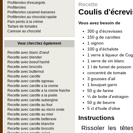
Profiteroles d'escargots
Recette
Profiteroles
Coulis d'écrev
Profiteroles caramel-bananes
Profiteroles au chocolat rapide
Pain perdu à la crème
Vous avez besoin de
Tartare de tomates
300 g d'écrevisses
Caresse au chocolat
150 g de carottes
1 oignon
Vous cherchez également
100 g d'échalote
Recette avec blanc d'oeuf
1 verre à liqueur de Co
Recette avec blender
1 verre de vin blanc
Recette avec boeuf haché
1 l de fumet de poisson
Recette avec brocolis
Recette avec butternut
concentré de tomate
Recette avec carotte
3 gousses d'ail
Recette avec carotte agneau
1 bouquet garni
Recette avec carotte a la creme
50 g de farine
Recette avec carotte a la creme fraiche
Recette avec carotte a la poele
¼ de botte d'estragon
Recette avec carotte aubergine
50 g de beurre
Recette avec carotte au four
5 cl d'huile d'olive
Recette avec carotte au micro onde
Recette avec carotte au miel
Instructions
Recette avec carotte betterave
Recette avec carotte blanche
Rissoler les tête
Recette avec carotte brocolis