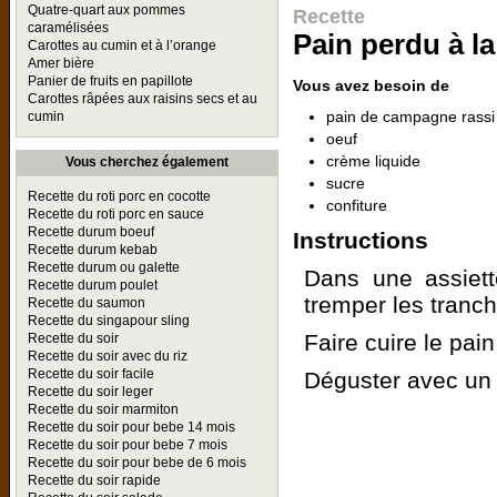
Quatre-quart aux pommes
Recette
caramélisées
Pain perdu à l
Carottes au cumin et à l’orange
Amer bière
Panier de fruits en papillote
Vous avez besoin de
Carottes râpées aux raisins secs et au
pain de campagne rassi
cumin
oeuf
crème liquide
Vous cherchez également
sucre
Recette du roti porc en cocotte
confiture
Recette du roti porc en sauce
Recette durum boeuf
Instructions
Recette durum kebab
Recette durum ou galette
Dans une assiett
Recette durum poulet
tremper les tranc
Recette du saumon
Recette du singapour sling
Faire cuire le pa
Recette du soir
Recette du soir avec du riz
Recette du soir facile
Déguster avec un 
Recette du soir leger
Recette du soir marmiton
Recette du soir pour bebe 14 mois
Recette du soir pour bebe 7 mois
Recette du soir pour bebe de 6 mois
Recette du soir rapide