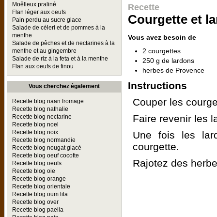
Moêlleux praliné
Recette
Flan léger aux oeufs
Courgette et l
Pain perdu au sucre glace
Salade de céleri et de pommes à la
menthe
Vous avez besoin de
Salade de pêches et de nectarines à la
2 courgettes
menthe et au gingembre
Salade de riz à la feta et à la menthe
250 g de lardons
Flan aux oeufs de finou
herbes de Provence
Instructions
Vous cherchez également
Couper les courge
Recette blog naan fromage
Recette blog nathalie
Faire revenir les l
Recette blog nectarine
Recette blog noel
Recette blog noix
Une fois les lar
Recette blog normandie
courgette.
Recette blog nougat glacé
Recette blog oeuf cocotte
Rajotez des herbe
Recette blog oeufs
Recette blog oie
Recette blog orange
Recette blog orientale
Recette blog oum lila
Recette blog over
Recette blog paella