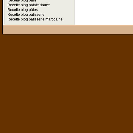
Recette blog pain
Recette blog patate douce
Recette blog pâtes
Recette blog patisserie
Recette blog patisserie marocaine