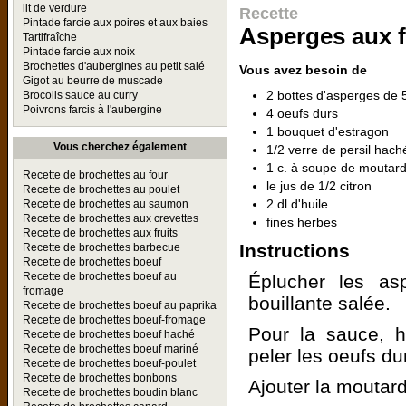
lit de verdure
Recette
Pintade farcie aux poires et aux baies
Asperges aux f
Tartifraîche
Pintade farcie aux noix
Brochettes d'aubergines au petit salé
Vous avez besoin de
Gigot au beurre de muscade
2 bottes d'asperges de 
Brocolis sauce au curry
Poivrons farcis à l'aubergine
4 oeufs durs
1 bouquet d'estragon
Vous cherchez également
1/2 verre de persil hach
1 c. à soupe de moutar
Recette de brochettes au four
le jus de 1/2 citron
Recette de brochettes au poulet
2 dl d'huile
Recette de brochettes au saumon
Recette de brochettes aux crevettes
fines herbes
Recette de brochettes aux fruits
Instructions
Recette de brochettes barbecue
Recette de brochettes boeuf
Recette de brochettes boeuf au
Éplucher les as
fromage
bouillante salée.
Recette de brochettes boeuf au paprika
Recette de brochettes boeuf-fromage
Pour la sauce, ha
Recette de brochettes boeuf haché
Recette de brochettes boeuf mariné
peler les oeufs dur
Recette de brochettes boeuf-poulet
Recette de brochettes bonbons
Ajouter la moutarde 
Recette de brochettes boudin blanc