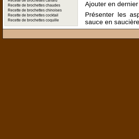
Recette de brochettes canard
Ajouter en dernier 
Recette de brochettes chaudes
Recette de brochettes chinoises
Présenter les a
Recette de brochettes cocktail
Recette de brochettes coquille
sauce en saucière